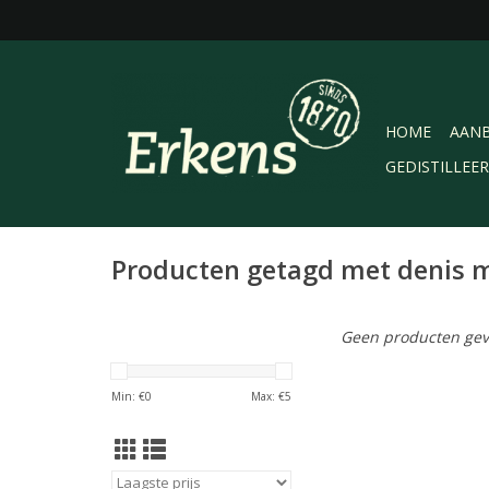
HOME
AANB
GEDISTILLEE
Producten getagd met denis 
Geen producten gev
Min: €
0
Max: €
5