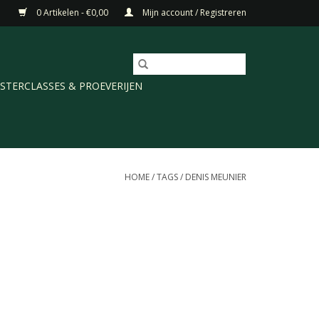
0 Artikelen - €0,00
Mijn account / Registreren
STERCLASSES & PROEVERIJEN
HOME
/
TAGS
/
DENIS MEUNIER