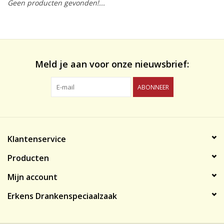
Geen producten gevonden!...
likeuren&Overig
Wijnglazen - openers -karaffen
Meld je aan voor onze nieuwsbrief:
ABONNEER
Klantenservice
Producten
Mijn account
Erkens Drankenspeciaalzaak