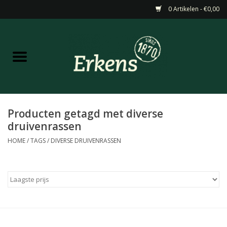
0 Artikelen - €0,00
Home
Aanbiedingen
Nieuw
Producten getagd met diverse
druivenrassen
Wijn
HOME
/
TAGS
/
DIVERSE DRUIVENRASSEN
Barneveldse specialiteiten
Masterclasses & Proeverijen
Gedistilleerd &