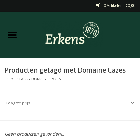
0 Artikelen - €0,00
Home
Aanbiedingen
Nieuw
Producten getagd met Domaine Cazes
HOME
/
TAGS
/
DOMAINE CAZES
Wijn
Barneveldse specialiteiten
Masterclasses & Proeverijen
Geen producten gevonden!...
Gedistilleerd &