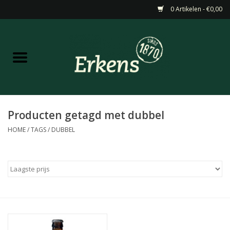
0 Artikelen - €0,00
Home
Aanbiedingen
Nieuw
Producten getagd met dubbel
HOME
/
TAGS
/
DUBBEL
Wijn
Barneveldse specialiteiten
Masterclasses & Proeverijen
Gedistilleerd &