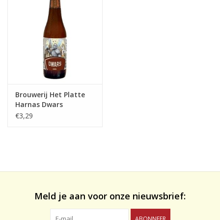
likeuren&Overig
Wijnglazen - openers -karaffen
Brouwerij Het Platte
Harnas Dwars
€3,29
Meld je aan voor onze nieuwsbrief:
ABONNEER