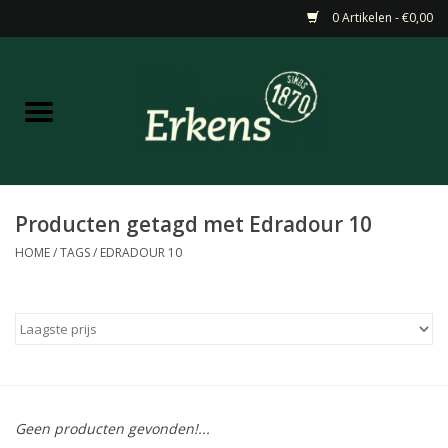
0 Artikelen - €0,00
Home
Aanbiedingen
Nieuw
Producten getagd met Edradour 10
HOME
/
TAGS
/
EDRADOUR 10
Wijn
Barneveldse specialiteiten
Masterclasses & Proeverijen
Geen producten gevonden!...
Gedistilleerd &