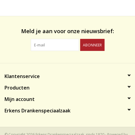
likeuren&Overig
Wijnglazen - openers -karaffen
Meld je aan voor onze nieuwsbrief:
ABONNEER
Klantenservice
Producten
Mijn account
Erkens Drankenspeciaalzaak
© Copyright 2026 Erkens Drankenspeciaalzaak, sinds 1870 - Powered by