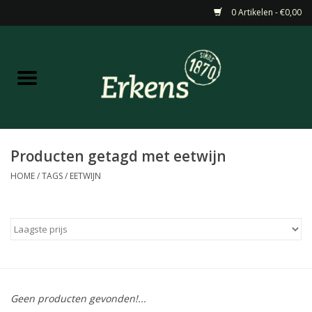
0 Artikelen - €0,00
Home
Aanbiedingen
Nieuw
Producten getagd met eetwijn
HOME
/
TAGS
/
EETWIJN
Wijn
Barneveldse specialiteiten
Masterclasses & Proeverijen
Geen producten gevonden!...
Gedistilleerd &