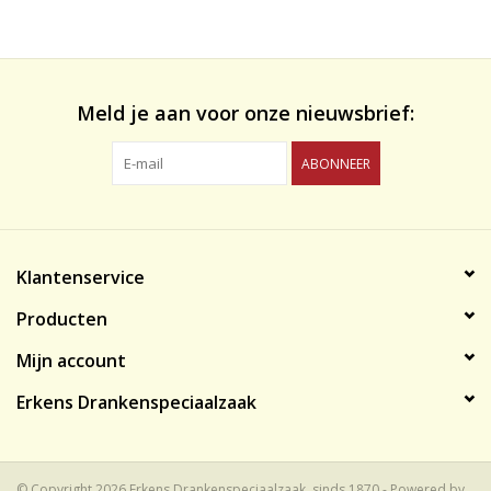
likeuren&Overig
Wijnglazen - openers -karaffen
Meld je aan voor onze nieuwsbrief:
ABONNEER
Klantenservice
Producten
Mijn account
Erkens Drankenspeciaalzaak
© Copyright 2026 Erkens Drankenspeciaalzaak, sinds 1870 - Powered by