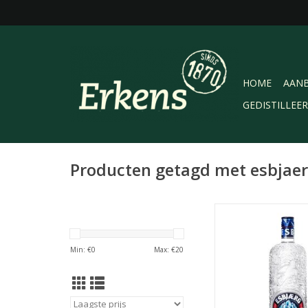
HOME
AANB
GEDISTILLEE
Producten getagd met esbjae
Esbjaerg Vodka 100cl
van een fijne tarwe-g
die over houtskoo
Min: €
0
Max: €
20
gefilterd. Hierdoor o
pure, bijzonder zac
Deze vodka is perfec
mixen.