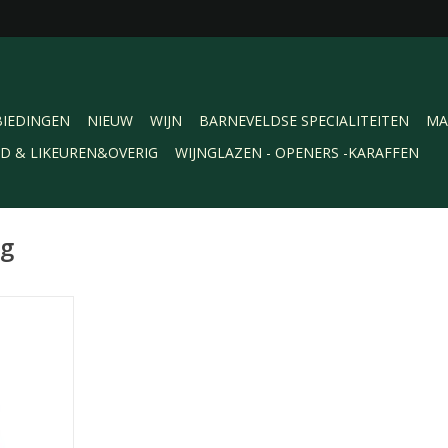
IEDINGEN
NIEUW
WIJN
BARNEVELDSE SPECIALITEITEN
MA
RD & LIKEUREN&OVERIG
WIJNGLAZEN - OPENERS -KARAFFEN
rg
 is gemaakt
raanalcohol
l wordt
ntstaat een
hte smaak.
t om mee te