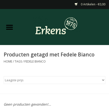
0 Artikelen - €0,00
Home
Aanbiedingen
Nieuw
Producten getagd met Fedele Bianco
HOME
/
TAGS
/
FEDELE BIANCO
Wijn
Barneveldse specialiteiten
Masterclasses & Proeverijen
Geen producten gevonden!...
Gedistilleerd &