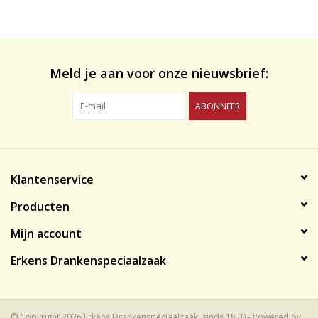
likeuren&Overig
Wijnglazen - openers -karaffen
Meld je aan voor onze nieuwsbrief:
ABONNEER
Klantenservice
Producten
Mijn account
Erkens Drankenspeciaalzaak
© Copyright 2026 Erkens Drankenspeciaalzaak, sinds 1870 - Powered by