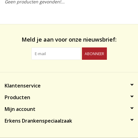
Geen producten gevonden!...
likeuren&Overig
Wijnglazen - openers -karaffen
Meld je aan voor onze nieuwsbrief:
ABONNEER
Klantenservice
Producten
Mijn account
Erkens Drankenspeciaalzaak