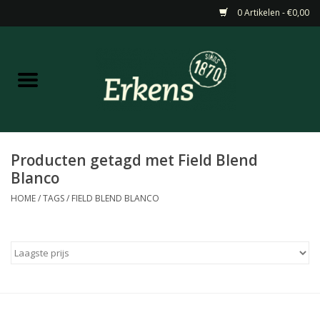
0 Artikelen - €0,00
Home
Aanbiedingen
Nieuw
Producten getagd met Field Blend
Blanco
Wijn
HOME
/
TAGS
/
FIELD BLEND BLANCO
Barneveldse specialiteiten
Masterclasses & Proeverijen
Gedistilleerd &