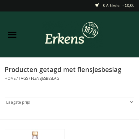
0 Artikelen - €0,00
Home
Aanbiedingen
Nieuw
Producten getagd met flensjesbeslag
HOME
/
TAGS
/
FLENSJESBESLAG
Wijn
Barneveldse specialiteiten
Masterclasses & Proeverijen
Gedistilleerd &