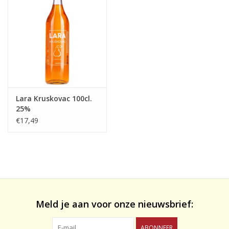
likeuren&Overig
Wijnglazen - openers -karaffen
Lara Kruskovac 100cl.
25%
€17,49
Meld je aan voor onze nieuwsbrief:
ABONNEER