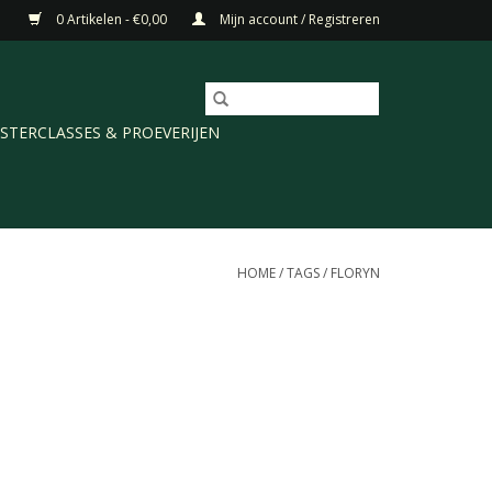
0 Artikelen - €0,00
Mijn account / Registreren
STERCLASSES & PROEVERIJEN
HOME
/
TAGS
/
FLORYN