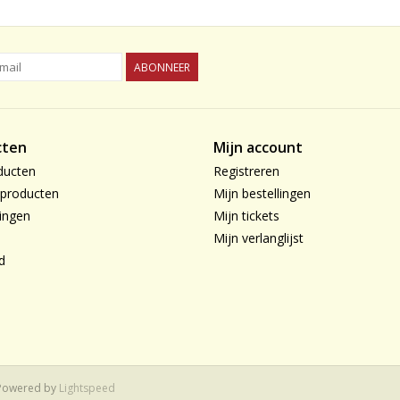
ABONNEER
cten
Mijn account
ducten
Registreren
producten
Mijn bestellingen
ingen
Mijn tickets
Mijn verlanglijst
d
 Powered by
Lightspeed