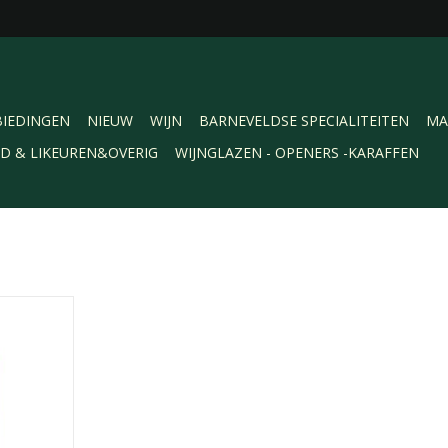
IEDINGEN
NIEUW
WIJN
BARNEVELDSE SPECIALITEITEN
MA
RD & LIKEUREN&OVERIG
WIJNGLAZEN - OPENERS -KARAFFEN
 100cl. Ha
l van Floryn!
erfles.
NKELWAGEN