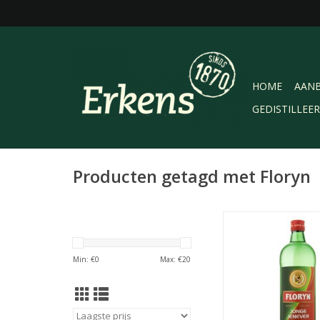
HOME
AANB
GEDISTILLEE
Producten getagd met Floryn
Floryn Jonge Jenever
fijn, ha fijn, een borre
Jonge Jenever lit
Min: €
0
Max: €
20
TOEVOEGEN AAN WI