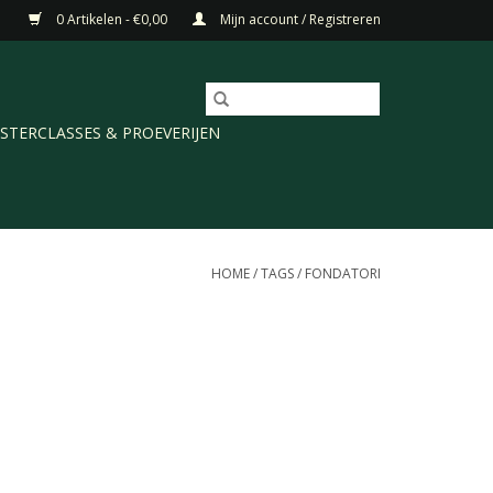
0 Artikelen - €0,00
Mijn account / Registreren
STERCLASSES & PROEVERIJEN
HOME
/
TAGS
/
FONDATORI