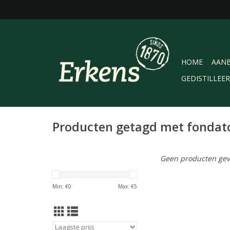
HOME
AANB
GEDISTILLEE
Producten getagd met fondat
Geen producten gev
Min: €
0
Max: €
5