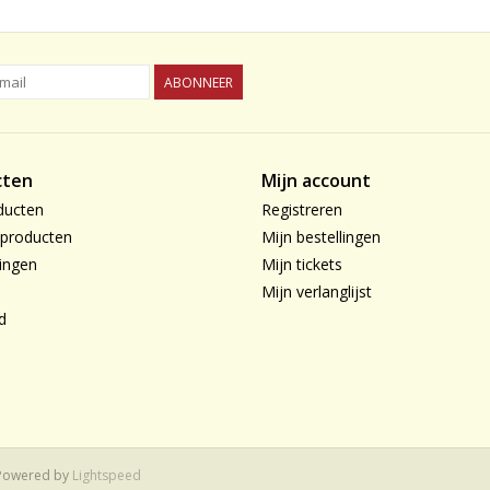
ABONNEER
cten
Mijn account
ducten
Registreren
producten
Mijn bestellingen
ingen
Mijn tickets
Mijn verlanglijst
d
 Powered by
Lightspeed