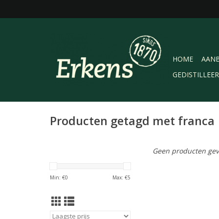
HOME
AANB
GEDISTILLEE
Producten getagd met franca
Geen producten gev
Min: €
0
Max: €
5