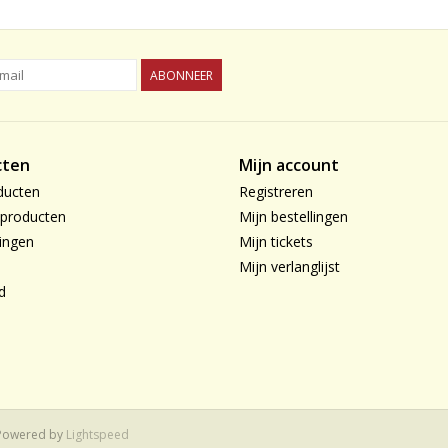
ABONNEER
cten
Mijn account
ducten
Registreren
producten
Mijn bestellingen
ingen
Mijn tickets
Mijn verlanglijst
d
 Powered by
Lightspeed