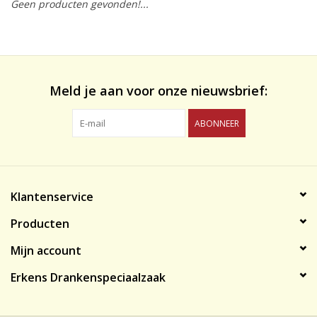
Geen producten gevonden!...
likeuren&Overig
Wijnglazen - openers -karaffen
Meld je aan voor onze nieuwsbrief:
ABONNEER
Klantenservice
Producten
Mijn account
Erkens Drankenspeciaalzaak