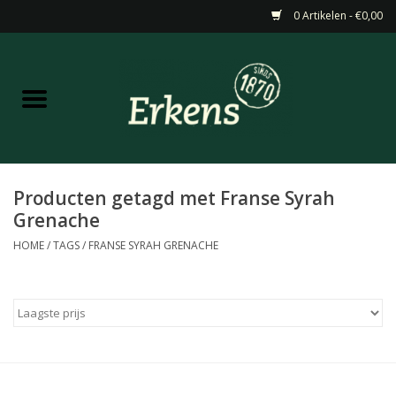
0 Artikelen - €0,00
Home
Aanbiedingen
Nieuw
Producten getagd met Franse Syrah
Grenache
Wijn
HOME
/
TAGS
/
FRANSE SYRAH GRENACHE
Barneveldse specialiteiten
Masterclasses & Proeverijen
Gedistilleerd &