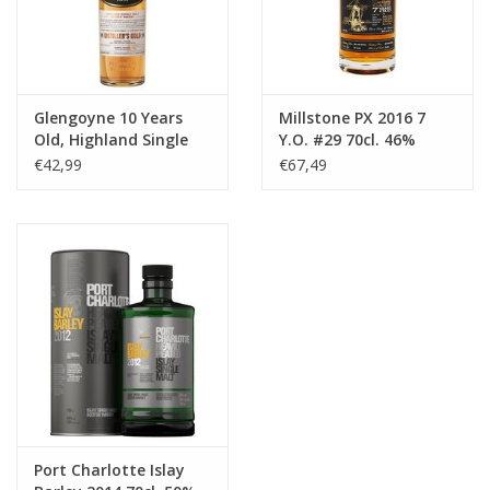
Glengoyne 10 Years
Millstone PX 2016 7
Old, Highland Single
Y.O. #29 70cl. 46%
Malt
€42,99
€67,49
Port Charlotte Islay