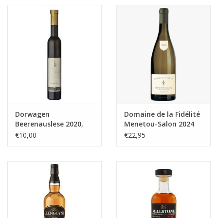
likeuren&Overig
Wijnglazen - openers -karaffen
Dorwagen
Domaine de la Fidélité
Beerenauslese 2020,
Menetou-Salon 2024
Rheinhessen
€10,00
€22,95