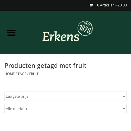
0 Artikelen - €0,00
Home
Aanbiedingen
Nieuw
Producten getagd met fruit
HOME
/
TAGS
/
FRUIT
Wijn
Barneveldse specialiteiten
Masterclasses & Proeverijen
Gedistilleerd &