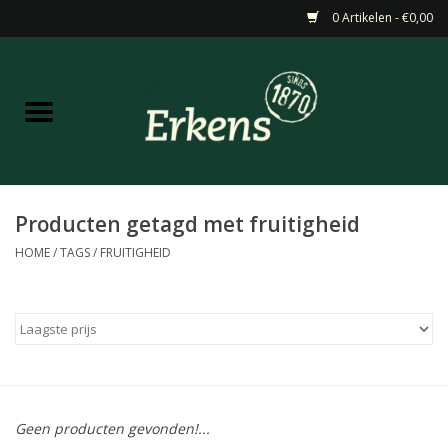
0 Artikelen - €0,00
Home
Aanbiedingen
Nieuw
Producten getagd met fruitigheid
HOME
/
TAGS
/
FRUITIGHEID
Wijn
Barneveldse specialiteiten
Masterclasses & Proeverijen
Geen producten gevonden!...
Gedistilleerd &