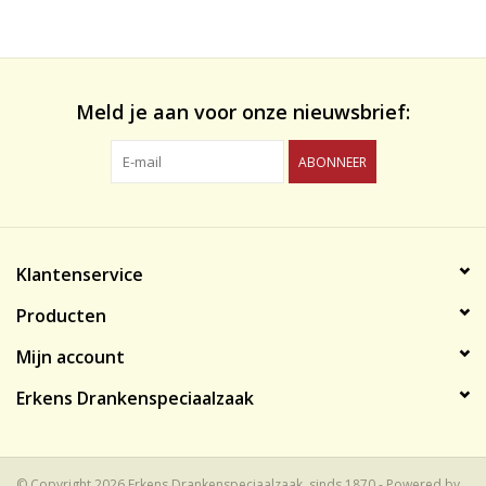
likeuren&Overig
Wijnglazen - openers -karaffen
Meld je aan voor onze nieuwsbrief:
ABONNEER
Klantenservice
Producten
Mijn account
Erkens Drankenspeciaalzaak
© Copyright 2026 Erkens Drankenspeciaalzaak, sinds 1870 - Powered by