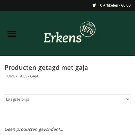
0 Artikelen - €0,00
Home
Aanbiedingen
Nieuw
Producten getagd met gaja
HOME
/
TAGS
/
GAJA
Wijn
Barneveldse specialiteiten
Masterclasses & Proeverijen
Geen producten gevonden!...
Gedistilleerd &