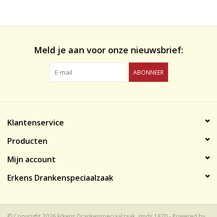
likeuren&Overig
Wijnglazen - openers -karaffen
Meld je aan voor onze nieuwsbrief:
ABONNEER
Klantenservice
Producten
Mijn account
Erkens Drankenspeciaalzaak
© Copyright 2026 Erkens Drankenspeciaalzaak, sinds 1870 - Powered by