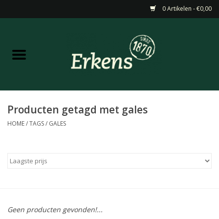
0 Artikelen - €0,00
Home
Aanbiedingen
Nieuw
Producten getagd met gales
HOME
/
TAGS
/
GALES
Wijn
Barneveldse specialiteiten
Masterclasses & Proeverijen
Geen producten gevonden!...
Gedistilleerd &