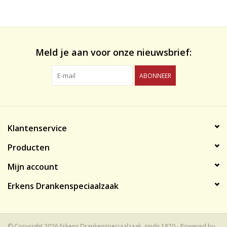
likeuren&Overig
Wijnglazen - openers -karaffen
Meld je aan voor onze nieuwsbrief:
ABONNEER
Klantenservice
Producten
Mijn account
Erkens Drankenspeciaalzaak
© Copyright 2026 Erkens Drankenspeciaalzaak, sinds 1870 - Powered by