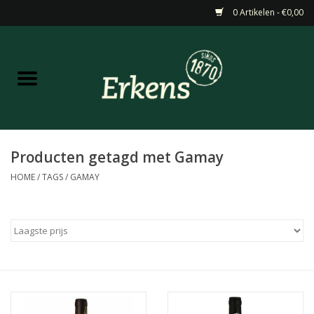
0 Artikelen - €0,00
Home
Aanbiedingen
Nieuw
Producten getagd met Gamay
HOME
/
TAGS
/
GAMAY
Wijn
Barneveldse specialiteiten
Masterclasses & Proeverijen
Gedistilleerd &