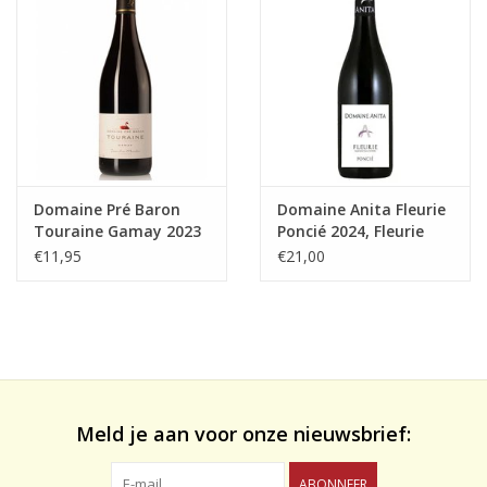
likeuren&Overig
Wijnglazen - openers -karaffen
Domaine Pré Baron
Domaine Anita Fleurie
Touraine Gamay 2023
Poncié 2024, Fleurie
A.O.P.
€11,95
€21,00
Meld je aan voor onze nieuwsbrief:
ABONNEER