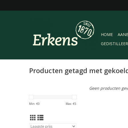
HOME
AANB
GEDISTILLEE
Producten getagd met gekoel
Geen producten gev
Min: €
0
Max: €
5