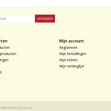
ABONNEER
cten
Mijn account
ducten
Registreren
producten
Mijn bestellingen
ingen
Mijn tickets
Mijn verlanglijst
d
 Powered by
Lightspeed