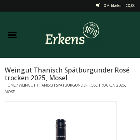
0 Artikelen - €0,00
Home
Aanbiedingen
Nieuw
Weingut Thanisch Spätburgunder Rosé
trocken 2025, Mosel
Wijn
HOME
/
WEINGUT THANISCH SPÄTBURGUNDER ROSÉ TROCKEN 2025,
MOSEL
Barneveldse specialiteiten
Masterclasses & Proeverijen
Gedistilleerd &