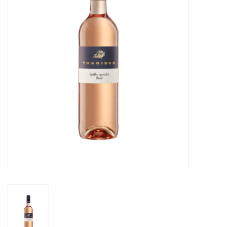
likeuren&Overig
Wijnglazen - openers -karaffen