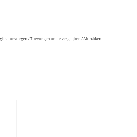
glijst toevoegen
/
Toevoegen om te vergelijken
/
Afdrukken
eated
iale
id van
id van
d gerst.
.