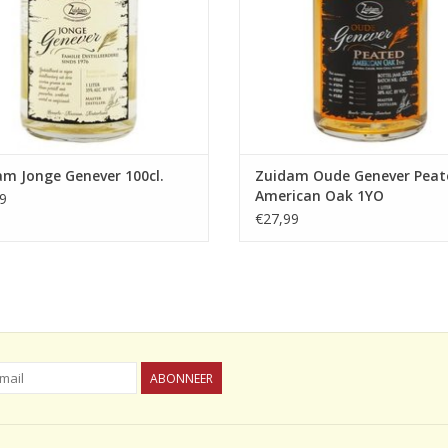
TOEVOEGEN AAN WINKELWA
m Jonge Genever 100cl.
Zuidam Oude Genever Peat
American Oak 1YO
9
€27,99
ABONNEER