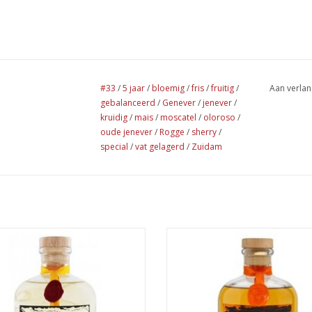
#33
/
5 jaar
/
bloemig
/
fris
/
fruitig
/
Aan verlan
gebalanceerd
/
Genever
/
jenever
/
kruidig
/
mais
/
moscatel
/
oloroso
/
oude jenever
/
Rogge
/
sherry
/
special
/
vat gelagerd
/
Zuidam
idam Jonge Genever 100cl. Een
Zuidam Oude Genever 1 jaar P
elijk gestookte jonge genever met
American Oak 100cl. Deze spec
 karakteristieke zeer zachte en
jenever combineert de kruidighe
vriendelijke smaak.
rogge graan met de rijke zoethe
mais en de turf van gemoute peate
EVOEGEN AAN WINKELWAGEN
Fris, fruitig en gebalanceerd