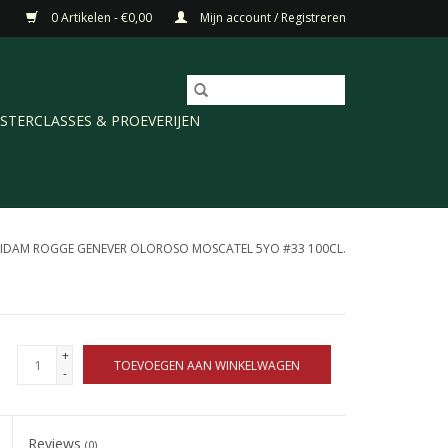
0 Artikelen - €0,00
Mijn account / Registreren
STERCLASSES & PROEVERIJEN
IDAM ROGGE GENEVER OLOROSO MOSCATEL 5YO #33 100CL.
+
TOEVOEGEN AAN WINKELWAGEN
-
Reviews
(0)