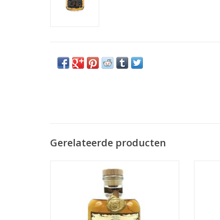
Gerelateerde producten
Zuidam Rogge Genever 1 jaar vatgelagerd
Zu
100cl. Deze speciale jenever combineert
ambacht
de kruidigheid van rogge graan met de
een
smaken van jeneverbes, zoethoutwortel
en anijszaad.
TO
TOEVOEGEN AAN WINKELWAGEN