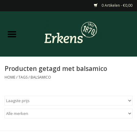
0 Artikelen - €0,00
Home
Aanbiedingen
Nieuw
Producten getagd met balsamico
HOME
/
TAGS
/
BALSAMICO
Wijn
Barneveldse specialiteiten
Masterclasses & Proeverijen
Gedistilleerd &