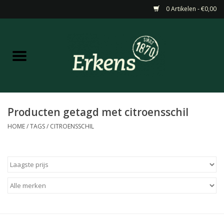
0 Artikelen - €0,00
Home
Aanbiedingen
Nieuw
Producten getagd met citroensschil
HOME
/
TAGS
/
CITROENSSCHIL
Wijn
Barneveldse specialiteiten
Masterclasses & Proeverijen
Gedistilleerd &