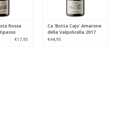
honing.
N WINKELWAGEN
TOEVOEGEN AAN WINKELWAGEN
osta Rossa
Ca 'Botta Cajo' Amarone
 Ripasso
della Valpolicella 2017
019
€17,95
€44,95