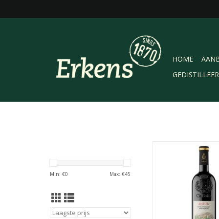
HOME
AANB
GEDISTILLEE
Ca 'Botta Costa Ant
heerlijk glas wijn voor
wijn is soepel met 
Min: €
0
Max: €
45
tannines en heeft de
zwarte bessen, pr
donkere kersen. Lekk
vlees, gegrilde gr
kazen. Serveren op 18