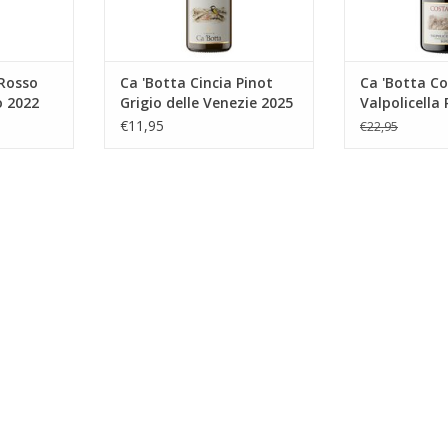
een lange afdronk.
NKELWAGEN
TOEVOEGEN AA
TOEVOEGEN AAN WINKELWAGEN
 Rosso
Ca 'Botta Cincia Pinot
Ca 'Botta C
o 2022
Grigio delle Venezie 2025
Valpolicella
Superiore 2
€11,95
€22,95