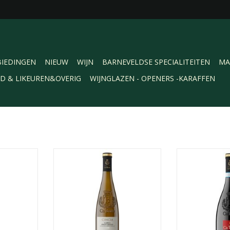
IEDINGEN
NIEUW
WIJN
BARNEVELDSE SPECIALITEITEN
MA
RD & LIKEUREN&OVERIG
WIJNGLAZEN - OPENERS -KARAFFEN
on is een
Ca 'Botta Cincia Pinot Grigio is
Ca 'Botta Costa
 alledag. De
een droge witte wijn met een
een redelijk vo
wat zachte
strogele kleur. In de geur komen
ronde wijn. Rij
 smaak van
tonen naar voren van appels,
bessen en een l
uimen en
witte bloemen en limoen. De
van het hout. 
er bij rood
smaak is fris, droog en
frisheid en zach
oentes en
evenwichtig, met nuances van
goed bij gegri
-20 graden.
gele appels en citroenschil met
plateau ger