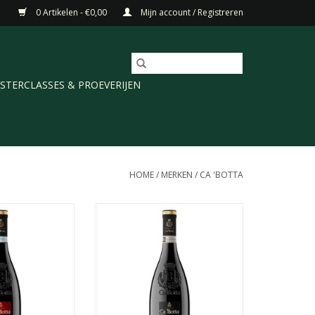
0 Artikelen - €0,00
Mijn account / Registreren
STERCLASSES & PROEVERIJEN
HOME
/
MERKEN
/
CA 'BOTTA
 Rossa Ripasso is
Ca 'Botta Cajo' Amarone della
lle zachte licht
Valpolicella is een volle en zeer
pe kersen, zwarte
geconcentreerde wijn, met een
ichte kruidigheid
diepe bijna zwarte kleur. Aroma's
Mooie balans van
van zwarte bessen en kersen,
te tannines. Past
aangevuld met groene peper,
ld vlees of een
pure chocolade, tijm, rozemarijn,
ijpte kazen.
weidebloemen, kruiden en